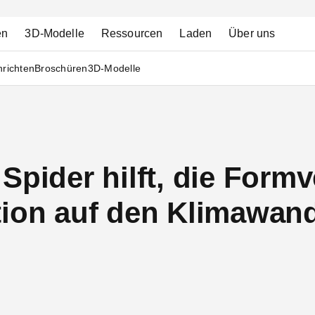
en
3D-Modelle
Ressourcen
Laden
Über uns
richten
Broschüren
3D-Modelle
Spider hilft, die For
tion auf den Klimawan