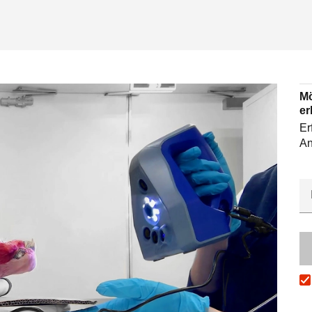
Mö
er
Er
An