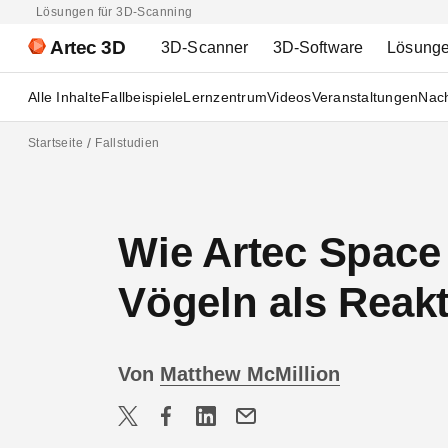
Lösungen für 3D-Scanning
Artec 3D
3D-Scanner
3D-Software
Lösung
Alle Inhalte
Fallbeispiele
Lernzentrum
Videos
Veranstaltungen
Nach
Startseite
Fallstudien
Wie Artec Space 
Vögeln als Reak
Von
Matthew McMillion