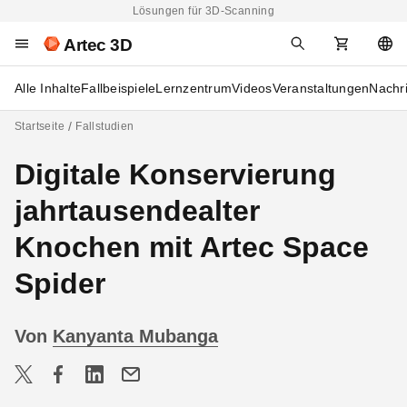
Lösungen für 3D-Scanning
Artec 3D
Alle Inhalte
Fallbeispiele
Lernzentrum
Videos
Veranstaltungen
Nachr
Startseite
Fallstudien
Digitale Konservierung
jahrtausendealter
Knochen mit Artec Space
Spider
Von
Kanyanta Mubanga