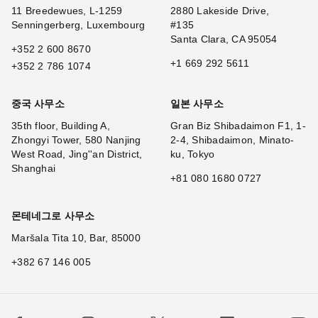
11 Breedewues, L-1259
2880 Lakeside Drive,
Senningerberg, Luxembourg
#135
Santa Clara, CA 95054
+352 2 600 8670
+1 669 292 5611
+352 2 786 1074
중국 사무소
일본 사무소
35th floor, Building A,
Gran Biz Shibadaimon F1, 1-
Zhongyi Tower, 580 Nanjing
2-4, Shibadaimon, Minato-
West Road, Jing''an District,
ku, Tokyo
Shanghai
+81 080 1680 0727
몬테네그로 사무소
Maršala Tita 10, Bar, 85000
+382 67 146 005