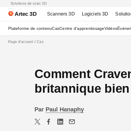
Solutions de scan 3D
Artec 3D
Scanners 3D
Logiciels 3D
Solutio
Plateforme de contenu
Cas
Centre d'apprentissage
Vidéos
Événe
Page d'accueil
Cas
Comment Craven 
britannique bien
Par
Paul Hanaphy