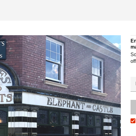
En
ma
So
of