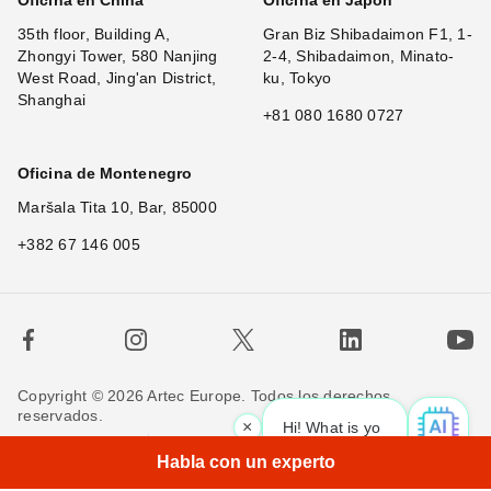
Oficina en China
Oficina en Japón
35th floor, Building A,
Gran Biz Shibadaimon F1, 1-
Zhongyi Tower, 580 Nanjing
2-4, Shibadaimon, Minato-
West Road, Jing'an District,
ku, Tokyo
Shanghai
+81 080 1680 0727
Oficina de Montenegro
Maršala Tita 10, Bar, 85000
+382 67 146 005
Copyright © 2026 Artec Europe. Todos los derechos
reservados.
×
Hi! What is your request? 👀
Términos de uso
Términos de venta
Habla con un experto
Política de privacidad
Política de cookies
Contáctenos