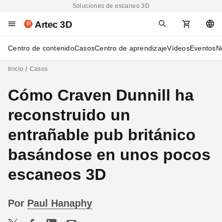
Soluciones de escaneo 3D
Artec 3D
Centro de contenido
Casos
Centro de aprendizaje
Vídeos
Eventos
N
Inicio
Casos
Cómo Craven Dunnill ha
reconstruido un
entrañable pub británico
basándose en unos pocos
escaneos 3D
Por
Paul Hanaphy