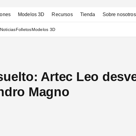
iones
Modelos 3D
Recursos
Tienda
Sobre nosotros
Noticias
Folletos
Modelos 3D
uelto: Artec Leo desve
andro Magno