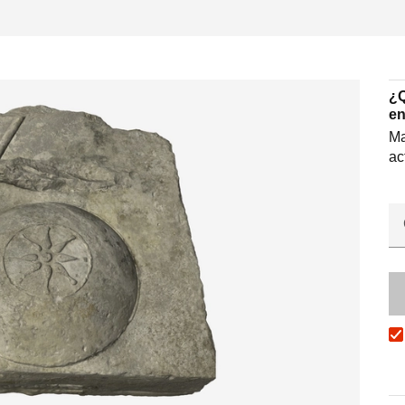
¿Q
en
Ma
ac