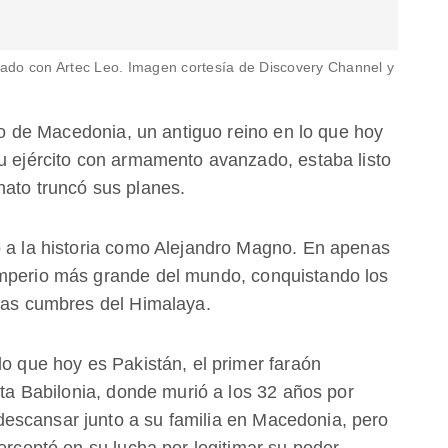
ado con Artec Leo. Imagen cortesía de Discovery Channel y
ono de Macedonia, un antiguo reino en lo que hoy
su ejército con armamento avanzado, estaba listo
nato truncó sus planes.
ó a la historia como Alejandro Magno. En apenas
imperio más grande del mundo, conquistando los
 las cumbres del Himalaya.
lo que hoy es Pakistán, el primer faraón
nta Babilonia, donde murió a los 32 años por
escansar junto a su familia en Macedonia, pero
erceptó en su lucha por legitimar su poder.