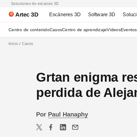
Soluciones de escaneo 3D
Artec 3D
Escáneres 3D
Software 3D
Soluc
Centro de contenido
Casos
Centro de aprendizaje
Vídeos
Eventos
Inicio
Casos
Grtan enigma res
perdida de Alej
Por
Paul Hanaphy