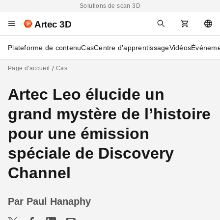
Solutions de scan 3D
Artec 3D
Plateforme de contenu
Cas
Centre d'apprentissage
Vidéos
Événeme
Page d'accueil
Cas
Artec Leo élucide un
grand mystère de l’histoire
pour une émission
spéciale de Discovery
Channel
Par
Paul Hanaphy