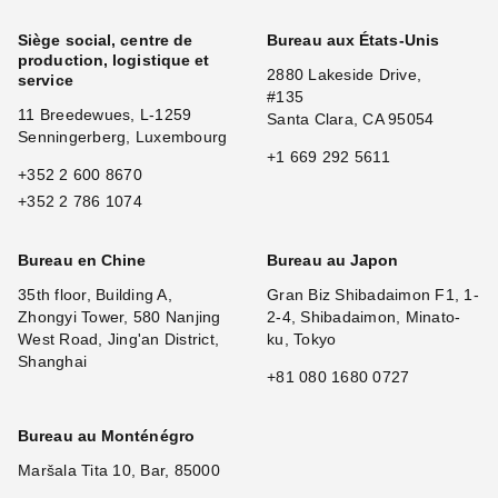
Siège social, centre de
Bureau aux États-Unis
production, logistique et
2880 Lakeside Drive,
service
#135
11 Breedewues, L-1259
Santa Clara, CA 95054
Senningerberg, Luxembourg
+1 669 292 5611
+352 2 600 8670
+352 2 786 1074
Bureau en Chine
Bureau au Japon
35th floor, Building A,
Gran Biz Shibadaimon F1, 1-
Zhongyi Tower, 580 Nanjing
2-4, Shibadaimon, Minato-
West Road, Jing'an District,
ku, Tokyo
Shanghai
+81 080 1680 0727
Bureau au Monténégro
Maršala Tita 10, Bar, 85000