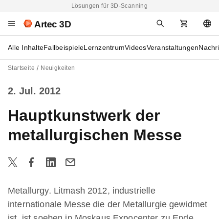
Lösungen für 3D-Scanning
Artec 3D
Alle Inhalte
Fallbeispiele
Lernzentrum
Videos
Veranstaltungen
Nachr
Startseite
Neuigkeiten
2. Jul. 2012
Hauptkunstwerk der
metallurgischen Messe
Metallurgy. Litmash 2012, industrielle
internationale Messe die der Metallurgie gewidmet
ist, ist soeben in Moskaus Expocenter zu Ende