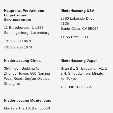
Hauptsitz, Produktions-,
Niederlassung USA
Logistik- und
2880 Lakeside Drive,
Servicezentrum
#135
11 Breedewues, L-1259
Santa Clara, CA 95054
Senningerberg, Luxemburg
+1 669 292 5611
+352 2 600 8670
+352 2 786 1074
Niederlassung China
Niederlassung Japan
35th floor, Building A,
Gran Biz Shibadaimon F1, 1-
Zhongyi Tower, 580 Nanjing
2-4, Shibadaimon, Minato-
West Road, Jing'an District,
ku, Tokyo
Shanghai
+81 080 1680 0727
Niederlassung Montenegro
Maršala Tita 10, Bar, 85000