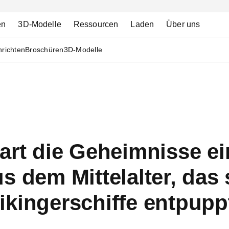
en
3D-Modelle
Ressourcen
Laden
Über uns
richten
Broschüren
3D-Modelle
art die Geheimnisse e
s dem Mittelalter, das 
ikingerschiffe entpupp