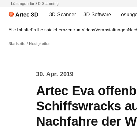
Lösungen für 3D-Scanning
Artec 3D
3D-Scanner
3D-Software
Lösung
Alle Inhalte
Fallbeispiele
Lernzentrum
Videos
Veranstaltungen
Nach
Startseite
Neuigkeiten
30. Apr. 2019
Artec Eva offenb
Schiffswracks au
Nachfahre der W