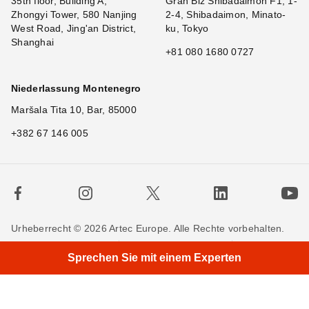
35th floor, Building A,
Gran Biz Shibadaimon F1, 1-
Zhongyi Tower, 580 Nanjing
2-4, Shibadaimon, Minato-
West Road, Jing'an District,
ku, Tokyo
Shanghai
+81 080 1680 0727
Niederlassung Montenegro
Maršala Tita 10, Bar, 85000
+382 67 146 005
Urheberrecht © 2026 Artec Europe. Alle Rechte vorbehalten.
×
|
Nutzungsbedingungen
Verkaufsbedingungen
Sprechen Sie mit einem Experten
Privatsphäre
Cookie-Richtlinien
Kontakieren Sie uns