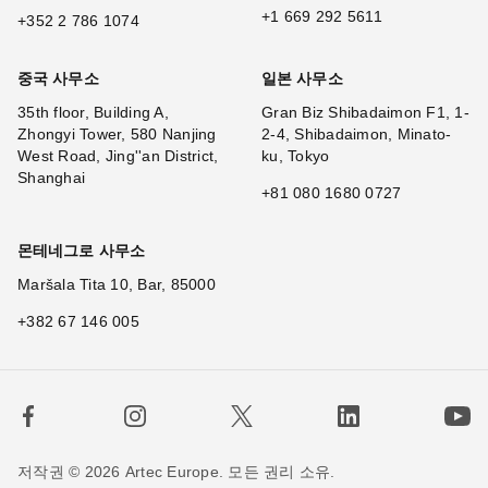
+1 669 292 5611
+352 2 786 1074
중국 사무소
일본 사무소
35th floor, Building A,
Gran Biz Shibadaimon F1, 1-
Zhongyi Tower, 580 Nanjing
2-4, Shibadaimon, Minato-
West Road, Jing''an District,
ku, Tokyo
Shanghai
+81 080 1680 0727
몬테네그로 사무소
Maršala Tita 10, Bar, 85000
+382 67 146 005
저작권 © 2026 Artec Europe. 모든 권리 소유.
×
Hi!