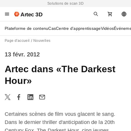
Solutions de scan 3D
Artec 3D
Plateforme de contenu
Cas
Centre d'apprentissage
Vidéos
Événeme
Page d'accueil
Nouvelles
13 févr. 2012
Artec dans «The Darkest
Hour»
Certaines scènes de film vous glacent le sang.
Dans le dernier thriller d'anticipation de la 20th
Century Fox, The Darkest Hour, cinq jeunes