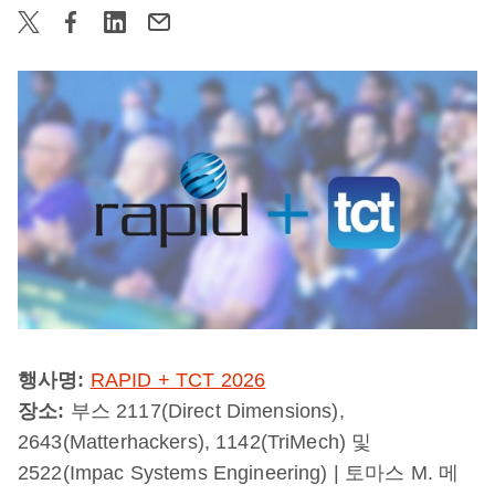
행사명:
RAPID + TCT 2026
장소:
부스 2117(Direct Dimensions),
2643(Matterhackers), 1142(TriMech) 및
2522(Impac Systems Engineering) | 토마스 M. 메