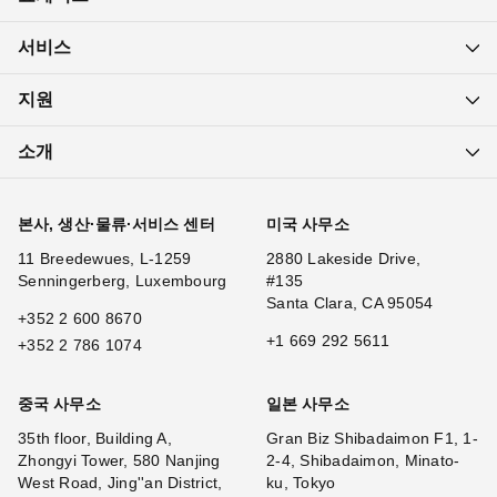
서비스
지원
소개
본사, 생산·물류·서비스 센터
미국 사무소
11 Breedewues, L-1259
2880 Lakeside Drive,
Senningerberg, Luxembourg
#135
Santa Clara, CA 95054
+352 2 600 8670
+1 669 292 5611
+352 2 786 1074
중국 사무소
일본 사무소
35th floor, Building A,
Gran Biz Shibadaimon F1, 1-
Zhongyi Tower, 580 Nanjing
2-4, Shibadaimon, Minato-
West Road, Jing''an District,
ku, Tokyo