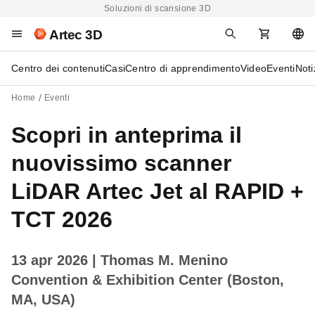
Soluzioni di scansione 3D
Artec 3D
Centro dei contenuti
Casi
Centro di apprendimento
Video
Eventi
Noti
Home
Eventi
Scopri in anteprima il
nuovissimo scanner
LiDAR Artec Jet al RAPID +
TCT 2026
13 apr 2026
| Thomas M. Menino
Convention & Exhibition Center (Boston,
MA, USA)