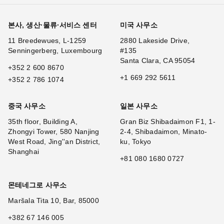
본사, 생산·물류·서비스 센터
미국 사무소
11 Breedewues, L-1259
2880 Lakeside Drive,
Senningerberg, Luxembourg
#135
Santa Clara, CA 95054
+352 2 600 8670
+1 669 292 5611
+352 2 786 1074
중국 사무소
일본 사무소
35th floor, Building A,
Gran Biz Shibadaimon F1, 1-
Zhongyi Tower, 580 Nanjing
2-4, Shibadaimon, Minato-
West Road, Jing''an District,
ku, Tokyo
Shanghai
+81 080 1680 0727
몬테네그로 사무소
Maršala Tita 10, Bar, 85000
+382 67 146 005