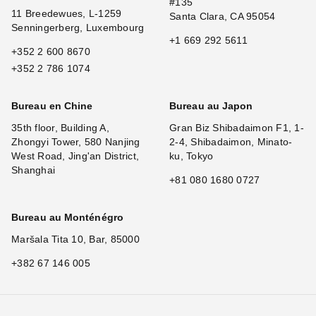
#135
11 Breedewues, L-1259
Santa Clara, CA 95054
Senningerberg, Luxembourg
+1 669 292 5611
+352 2 600 8670
+352 2 786 1074
Bureau en Chine
Bureau au Japon
35th floor, Building A,
Gran Biz Shibadaimon F1, 1-
Zhongyi Tower, 580 Nanjing
2-4, Shibadaimon, Minato-
West Road, Jing'an District,
ku, Tokyo
Shanghai
+81 080 1680 0727
Bureau au Monténégro
Maršala Tita 10, Bar, 85000
+382 67 146 005