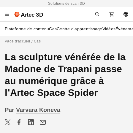
Solutions de scan 3D
Artec 3D
Plateforme de contenu
Cas
Centre d'apprentissage
Vidéos
Événeme
Page d'accueil
Cas
La sculpture vénérée de la
Madone de Trapani passe
au numérique grâce à
l’Artec Space Spider
Par
Varvara Koneva