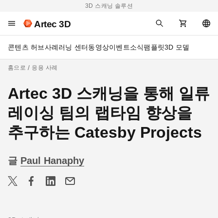
3D 스캐닝 솔루션
Artec 3D
콘텐츠 허브
사례
러닝 센터
동영상
이벤트
소식
팸플릿
3D 모델
홈으로
응용 사례
Artec 3D 스캐닝을 통해 일류
레이싱 팀의 랩타임 향상을
추구하는 Catesby Projects
글
Paul Hanaphy