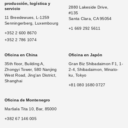
producción, logística y
2880 Lakeside Drive,
servicio
#135
11 Breedewues, L-1259
Santa Clara, CA 95054
Senningerberg, Luxembourg
+1 669 292 5611
+352 2 600 8670
+352 2 786 1074
Oficina en China
Oficina en Japón
35th floor, Building A,
Gran Biz Shibadaimon F1, 1-
Zhongyi Tower, 580 Nanjing
2-4, Shibadaimon, Minato-
West Road, Jing'an District,
ku, Tokyo
Shanghai
+81 080 1680 0727
Oficina de Montenegro
Maršala Tita 10, Bar, 85000
+382 67 146 005