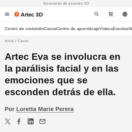
Soluciones de escaneo 3D
Artec 3D
Centro de contenido
Casos
Centro de aprendizaje
Vídeos
Eventos
N
Inicio
Casos
Artec Eva se involucra en
la parálisis facial y en las
emociones que se
esconden detrás de ella.
Por
Loretta Marie Perera