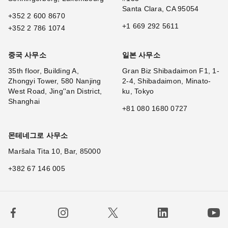
Santa Clara, CA 95054
+352 2 600 8670
+1 669 292 5611
+352 2 786 1074
중국 사무소
일본 사무소
35th floor, Building A,
Gran Biz Shibadaimon F1, 1-
Zhongyi Tower, 580 Nanjing
2-4, Shibadaimon, Minato-
West Road, Jing''an District,
ku, Tokyo
Shanghai
+81 080 1680 0727
몬테네그로 사무소
Maršala Tita 10, Bar, 85000
+382 67 146 005