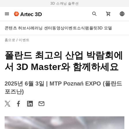
3D 스캐닝 솔루션
Artec 3D
콘텐츠 허브
사례
러닝 센터
동영상
이벤트
소식
팸플릿
3D 모델
홈으로
이벤트
폴란드 최고의 산업 박람회에
서 3D Master와 함께하세요
2025년 6월 3일
| MTP Poznań EXPO (폴란드
포즈난)