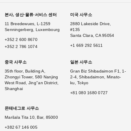
본사, 생산·물류·서비스 센터
미국 사무소
11 Breedewues, L-1259
2880 Lakeside Drive,
Senningerberg, Luxembourg
#135
Santa Clara, CA 95054
+352 2 600 8670
+1 669 292 5611
+352 2 786 1074
중국 사무소
일본 사무소
35th floor, Building A,
Gran Biz Shibadaimon F1, 1-
Zhongyi Tower, 580 Nanjing
2-4, Shibadaimon, Minato-
West Road, Jing''an District,
ku, Tokyo
Shanghai
+81 080 1680 0727
몬테네그로 사무소
Maršala Tita 10, Bar, 85000
+382 67 146 005