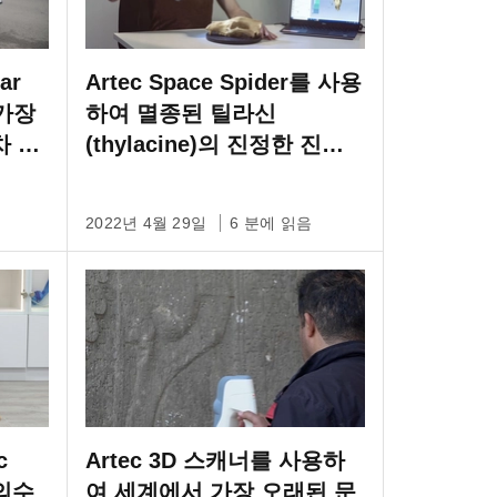
ar
Artec Space Spider를 사용
가장
하여 멸종된 틸라신
차 중
(thylacine)의 진정한 진화
경로 발견
2022년 4월 29일
6 분에 읽음
c
Artec 3D 스캐너를 사용하
 의수
여 세계에서 가장 오래된 문