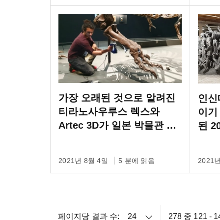
가장 오래된 것으로 알려진
인신
티라노사우루스 렉스와
이기
Artec 3D가 일본 박물관 전
된 2
시를 위해 다시 만나다
Leo
2021년 8월 4일
5 분에 읽음
2021
페이지당 결과 수:
278 중 121 -