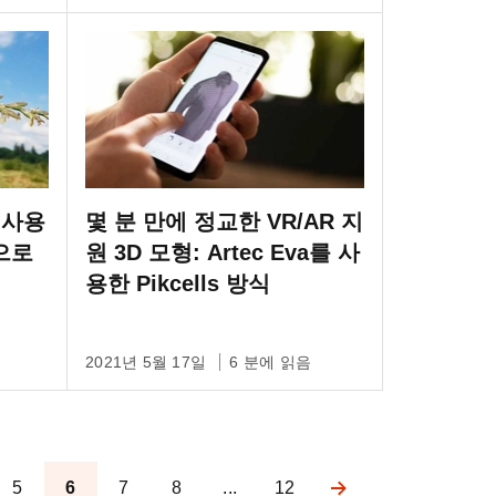
를 사용
몇 분 만에 정교한 VR/AR 지
으로
원 3D 모형: Artec Eva를 사
용한 Pikcells 방식
2021년 5월 17일
6 분에 읽음
5
6
7
8
...
12