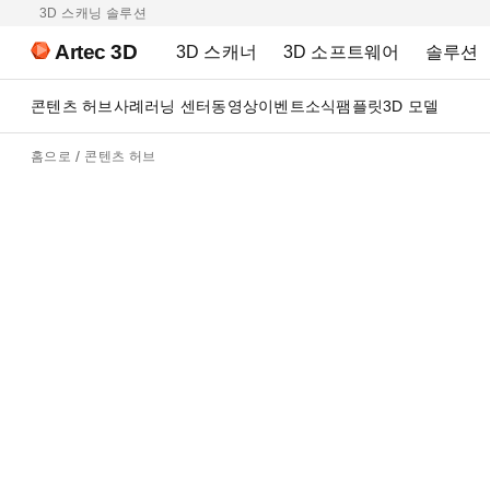
3D 스캐닝 솔루션
Artec 3D
3D 스캐너
3D 소프트웨어
솔루션
콘텐츠 허브
사례
러닝 센터
동영상
이벤트
소식
팸플릿
3D 모델
홈으로
콘텐츠 허브