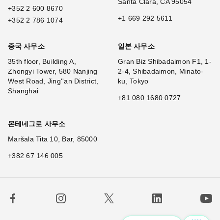
Santa Clara, CA 95054
+352 2 600 8670
+1 669 292 5611
+352 2 786 1074
중국 사무소
일본 사무소
35th floor, Building A,
Gran Biz Shibadaimon F1, 1-
Zhongyi Tower, 580 Nanjing
2-4, Shibadaimon, Minato-
West Road, Jing''an District,
ku, Tokyo
Shanghai
+81 080 1680 0727
몬테네그로 사무소
Maršala Tita 10, Bar, 85000
+382 67 146 005