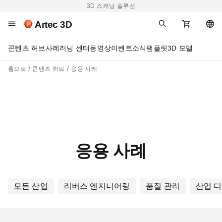
3D 스캐닝 솔루션
Artec 3D
콘텐츠 허브
사례
러닝 센터
동영상
이벤트
소식
팸플릿
3D 모델
홈으로
콘텐츠 허브
응용 사례
응용 사례
모든 산업
리버스 엔지니어링
품질 관리
산업 