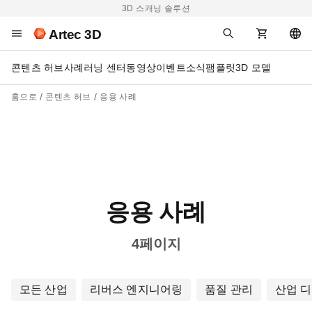
3D 스캐닝 솔루션
Artec 3D
콘텐츠 허브
사례
러닝 센터
동영상
이벤트
소식
팸플릿
3D 모델
홈으로
콘텐츠 허브
응용 사례
응용 사례
4페이지
모든 산업
리버스 엔지니어링
품질 관리
산업 