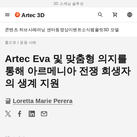
3D 스캐닝 솔루션
Artec 3D
콘텐츠 허브
사례
러닝 센터
동영상
이벤트
소식
팸플릿
3D 모델
홈으로
응용 사례
Artec Eva 및 맞춤형 의지를
통해 아르메니아 전쟁 희생자
의 생계 지원
글
Loretta Marie Perera