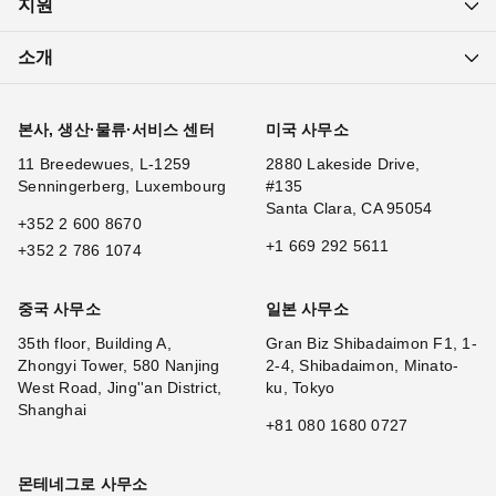
지원
소개
본사, 생산·물류·서비스 센터
미국 사무소
11 Breedewues, L-1259
2880 Lakeside Drive,
Senningerberg, Luxembourg
#135
Santa Clara, CA 95054
+352 2 600 8670
+1 669 292 5611
+352 2 786 1074
중국 사무소
일본 사무소
35th floor, Building A,
Gran Biz Shibadaimon F1, 1-
Zhongyi Tower, 580 Nanjing
2-4, Shibadaimon, Minato-
West Road, Jing''an District,
ku, Tokyo
Shanghai
+81 080 1680 0727
몬테네그로 사무소