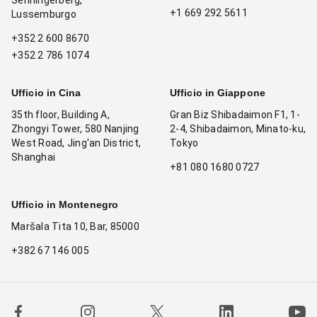
Senningerberg,
+1 669 292 5611
Lussemburgo
+352 2 600 8670
+352 2 786 1074
Ufficio in Cina
Ufficio in Giappone
35th floor, Building A,
Gran Biz Shibadaimon F1, 1-
Zhongyi Tower, 580 Nanjing
2-4, Shibadaimon, Minato-ku,
West Road, Jing'an District,
Tokyo
Shanghai
+81 080 1680 0727
Ufficio in Montenegro
Maršala Tita 10, Bar, 85000
+382 67 146 005