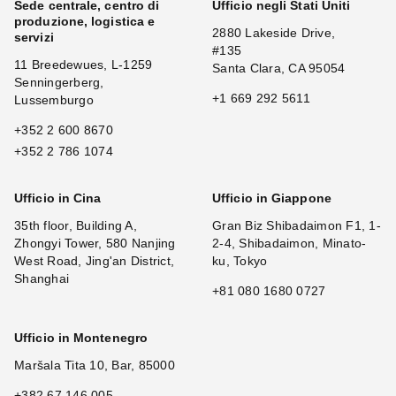
Sede centrale, centro di
Ufficio negli Stati Uniti
produzione, logistica e
2880 Lakeside Drive,
servizi
#135
11 Breedewues, L-1259
Santa Clara, CA 95054
Senningerberg,
+1 669 292 5611
Lussemburgo
+352 2 600 8670
+352 2 786 1074
Ufficio in Cina
Ufficio in Giappone
35th floor, Building A,
Gran Biz Shibadaimon F1, 1-
Zhongyi Tower, 580 Nanjing
2-4, Shibadaimon, Minato-
West Road, Jing'an District,
ku, Tokyo
Shanghai
+81 080 1680 0727
Ufficio in Montenegro
Maršala Tita 10, Bar, 85000
+382 67 146 005