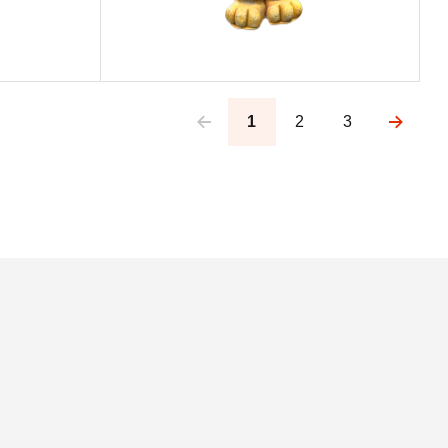
1
2
3
Pagination