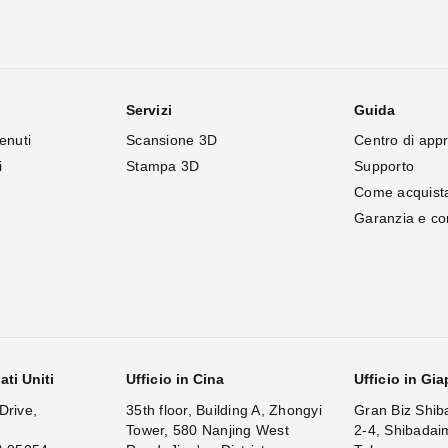
Servizi
Guida
enuti
Scansione 3D
Centro di app
i
Stampa 3D
Supporto
Come acquist
Garanzia e c
ati Uniti
Ufficio in Cina
Ufficio in Gi
Drive,
35th floor, Building A, Zhongyi
Gran Biz Shib
Tower, 580 Nanjing West
2-4, Shibadai