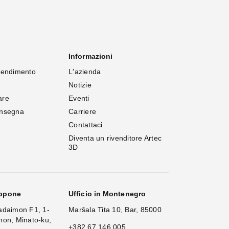
Informazioni
rendimento
L'azienda
Notizie
are
Eventi
onsegna
Carriere
Contattaci
Diventa un rivenditore Artec 
3D
appone
Ufficio in Montenegro
adaimon F1, 1-
Maršala Tita 10, Bar, 85000
mon, Minato-ku,
+382 67 146 005