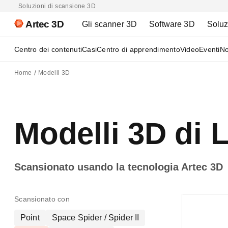
Soluzioni di scansione 3D
Artec 3D
Gli scanner 3D
Software 3D
Soluz
Centro dei contenuti
Casi
Centro di apprendimento
Video
Eventi
No
Home
Modelli 3D
Modelli 3D di 
Scansionato usando la tecnologia Artec 3D
Scansionato con
Point
Space Spider / Spider II