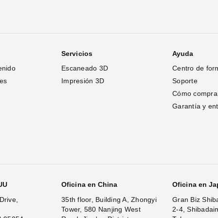
Servicios
Ayuda
enido
Escaneado 3D
Centro de for
tes
Impresión 3D
Soporte
Cómo compra
Garantía y en
.UU
Oficina en China
Oficina en J
Drive,
35th floor, Building A, Zhongyi
Gran Biz Shib
Tower, 580 Nanjing West
2-4, Shibadai