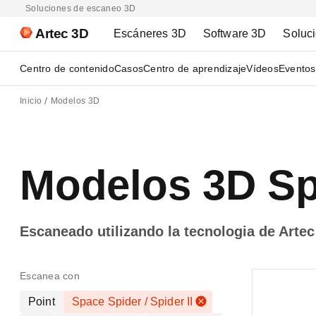
Soluciones de escaneo 3D
Artec 3D
Escáneres 3D
Software 3D
Soluc
Centro de contenido
Casos
Centro de aprendizaje
Vídeos
Eventos
Inicio
Modelos 3D
Modelos 3D Spi
Escaneado utilizando la tecnologia de Artec
Escanea con
Point
Space Spider / Spider II