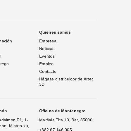
Quienes somos
mación
Empresa
Noticias
r
Eventos
trega
Empleo
Contacto
Hágase distribuidor de Artec 
3D
apón
Oficina de Montenegro
adaimon F1, 1-
Maršala Tita 10, Bar, 85000
mon, Minato-ku,
+382 67 146 005