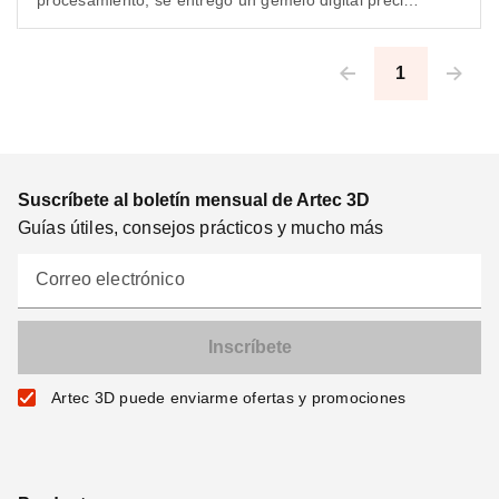
de un componente mecánico intrincado, con todos
los orificios, dientes y espacios interdentales
empotrados completamente capturados.
1
Pagination
Suscríbete al boletín mensual de Artec 3D
Guías útiles, consejos prácticos y mucho más
Correo electrónico
Artec 3D puede enviarme ofertas y promociones