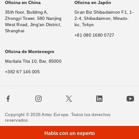
Oficina en China
Oficina en Japón
35th floor, Building A,
Gran Biz Shibadaimon F1, 1-
Zhongyi Tower, 580 Nanjing
2-4, Shibadaimon, Minato-
West Road, Jing'an District,
ku, Tokyo
Shanghai
+81 080 1680 0727
Oficina de Montenegro
Maršala Tita 10, Bar, 85000
+382 67 146 005
Copyright © 2026 Artec Europe. Todos los derechos
reservados.
×
H
Términos de uso
Términos de venta
Habla con un experto
Política de privacidad
Política de cookies
Contáctenos