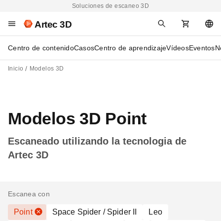
Soluciones de escaneo 3D
Artec 3D
Centro de contenido
Casos
Centro de aprendizaje
Vídeos
Eventos
N
Inicio
Modelos 3D
Modelos 3D Point
Escaneado utilizando la tecnologia de
Artec 3D
Escanea con
Point
Space Spider / Spider II
Leo