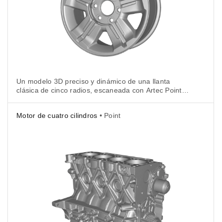
Un modelo 3D preciso y dinámico de una llanta
clásica de cinco radios, escaneada con Artec Point
en 20 minutos. Presenta una reproducción precisa
de la superficie brillante y de las curvas, orificios,
Motor de cuatro cilindros
• Point
hendiduras y bordes afilados de la pieza.