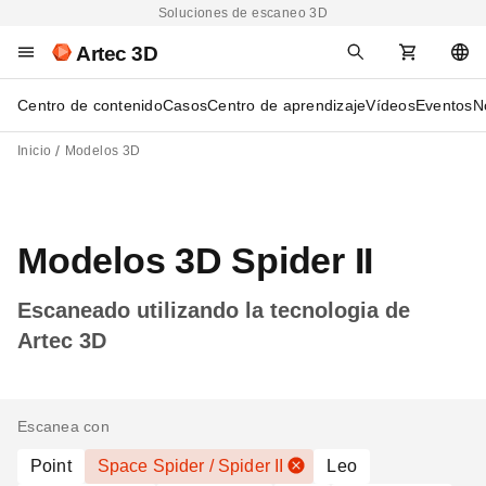
Soluciones de escaneo 3D
Artec 3D
Centro de contenido
Casos
Centro de aprendizaje
Vídeos
Eventos
N
Inicio
Modelos 3D
Modelos 3D Spider II
Escaneado utilizando la tecnologia de
Artec 3D
Escanea con
Point
Space Spider / Spider II
Leo