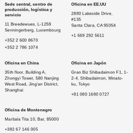
Sede central, centro de
Oficina en EE.UU
producción, logística y
2880 Lakeside Drive,
servicio
#135
11 Breedewues, L-1259
Santa Clara, CA 95054
Senningerberg, Luxembourg
+1 669 292 5611
+352 2 600 8670
+352 2 786 1074
Oficina en China
Oficina en Japón
35th floor, Building A,
Gran Biz Shibadaimon F1, 1-
Zhongyi Tower, 580 Nanjing
2-4, Shibadaimon, Minato-
West Road, Jing'an District,
ku, Tokyo
Shanghai
+81 080 1680 0727
Oficina de Montenegro
Maršala Tita 10, Bar, 85000
+382 67 146 005