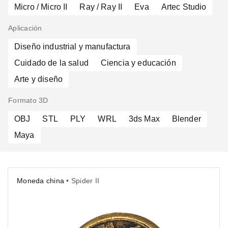
Micro / Micro II
Ray / Ray II
Eva
Artec Studio
Aplicación
Diseño industrial y manufactura
Cuidado de la salud
Ciencia y educación
Arte y diseño
Formato 3D
OBJ
STL
PLY
WRL
3ds Max
Blender
Maya
Moneda china
• Spider II