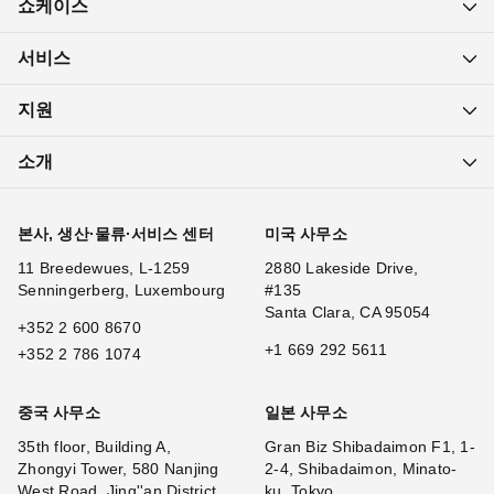
쇼케이스
서비스
지원
소개
본사, 생산·물류·서비스 센터
미국 사무소
11 Breedewues, L-1259
2880 Lakeside Drive,
Senningerberg, Luxembourg
#135
Santa Clara, CA 95054
+352 2 600 8670
+1 669 292 5611
+352 2 786 1074
중국 사무소
일본 사무소
35th floor, Building A,
Gran Biz Shibadaimon F1, 1-
Zhongyi Tower, 580 Nanjing
2-4, Shibadaimon, Minato-
West Road, Jing''an District,
ku, Tokyo