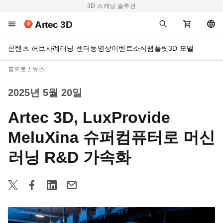
3D 스캐닝 솔루션
Artec 3D
콘텐츠 허브
사례
러닝 센터
동영상
이벤트
소식
팸플릿
3D 모델
홈으로
뉴스
2025년 5월 20일
Artec 3D, LuxProvide
MeluXina 슈퍼컴퓨터로 머신
러닝 R&D 가속화