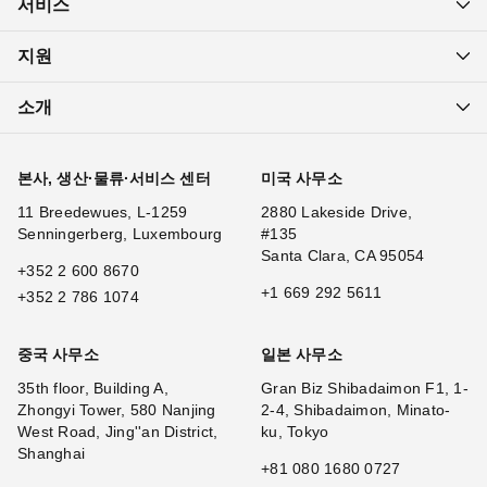
서비스
지원
소개
본사, 생산·물류·서비스 센터
미국 사무소
11 Breedewues, L-1259
2880 Lakeside Drive,
Senningerberg, Luxembourg
#135
Santa Clara, CA 95054
+352 2 600 8670
+1 669 292 5611
+352 2 786 1074
중국 사무소
일본 사무소
35th floor, Building A,
Gran Biz Shibadaimon F1, 1-
Zhongyi Tower, 580 Nanjing
2-4, Shibadaimon, Minato-
West Road, Jing''an District,
ku, Tokyo
Shanghai
+81 080 1680 0727