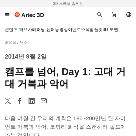
3D 스캐닝 솔루션
Artec 3D
콘텐츠 허브
사례
러닝 센터
동영상
이벤트
소식
팸플릿
3D 모델
홈으로
뉴스
2014년 9월 2일
캠프를 넘어, Day 1: 고대 거
대 거북과 악어
다음 며칠 간 우리의 계획은 180~200만년 된 자이
언트 거북과 악어, 코끼리 화석을 스캔하러 필드에
가는 것입니다.