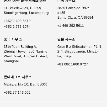
본사, 생산·물류·서비스 센터
미국 사무소
11 Breedewues, L-1259
2880 Lakeside Drive,
Senningerberg, Luxembourg
#135
Santa Clara, CA 95054
+352 2 600 8670
+1 669 292 5611
+352 2 786 1074
중국 사무소
일본 사무소
35th floor, Building A,
Gran Biz Shibadaimon F1, 1-
Zhongyi Tower, 580 Nanjing
2-4, Shibadaimon, Minato-
West Road, Jing''an District,
ku, Tokyo
Shanghai
+81 080 1680 0727
몬테네그로 사무소
Maršala Tita 10, Bar, 85000
+382 67 146 005