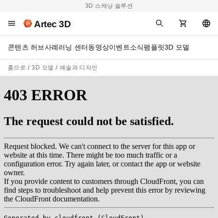
3D 스캐닝 솔루션
Artec 3D
콘텐츠 허브
사례
러닝 센터
동영상
이벤트
소식
팸플릿
3D 모델
홈으로
3D 모델
예술과 디자인