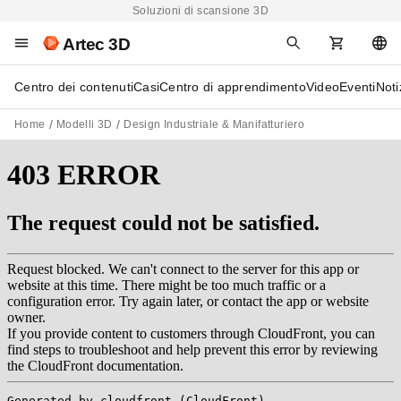
Soluzioni di scansione 3D
Artec 3D
Centro dei contenuti
Casi
Centro di apprendimento
Video
Eventi
Noti
Home
Modelli 3D
Design Industriale & Manifatturiero