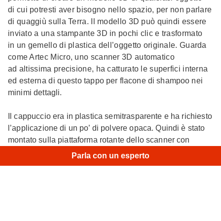
di cui potresti aver bisogno nello spazio, per non parlare
di quaggiù sulla Terra. Il modello 3D può quindi essere
inviato a una stampante 3D in pochi clic e trasformato
in un gemello di plastica dell’oggetto originale. Guarda
come Artec Micro, uno scanner 3D automatico
ad altissima precisione, ha catturato le superfici interna
ed esterna di questo tappo per flacone di shampoo nei
minimi dettagli.
Il cappuccio era in plastica semitrasparente e ha richiesto
l’applicazione di un po’ di polvere opaca. Quindi è stato
montato sulla piattaforma rotante dello scanner con
un morsetto. Un paio di clic del mouse — e la scansione
Parla con un esperto
è iniziata. Micro calcola quali angoli sono i migliori per
catturare l’oggetto, al fine di raccogliere tutti i dati
necessari senza megabyte ridondanti. Al termine della
prima sessione di scansione, capovolgere l’oggetto
e avviare la seconda sessione. Basta fondere entrambe