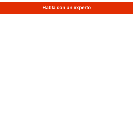
ambos escaneos en un modelo 3D hermético y el objeto
Habla con un experto
está listo para ser impreso.
Modelos similares
Conector de la varilla de Drain Weasel
• Micro