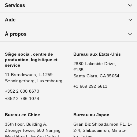
Services
Aide
À propos
Siège social, centre de
Bureau aux États-Unis
production, logistique et
2880 Lakeside Drive,
service
#135
11 Breedewues, L-1259
Santa Clara, CA 95054
Senningerberg, Luxembourg
+1 669 292 5611
+352 2 600 8670
+352 2 786 1074
Bureau en Chine
Bureau au Japon
35th floor, Building A,
Gran Biz Shibadaimon F1, 1-
Zhongyi Tower, 580 Nanjing
2-4, Shibadaimon, Minato-
West Road, Jing'an District,
ku, Tokyo