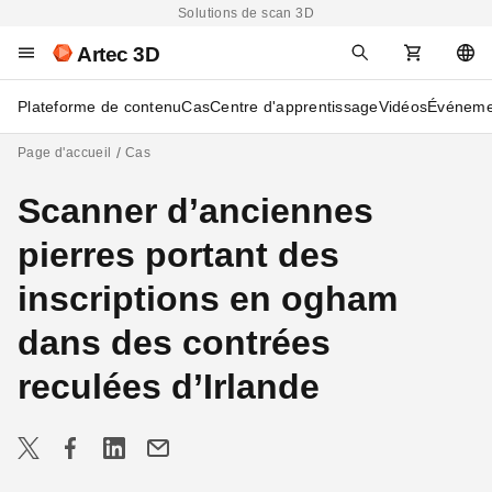
Solutions de scan 3D
Artec 3D
Plateforme de contenu
Cas
Centre d'apprentissage
Vidéos
Événeme
Page d'accueil
Cas
Scanner d’anciennes
pierres portant des
inscriptions en ogham
dans des contrées
reculées d’Irlande