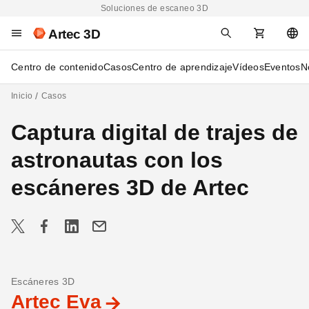
Soluciones de escaneo 3D
Artec 3D
Centro de contenido
Casos
Centro de aprendizaje
Vídeos
Eventos
N
Inicio
Casos
Captura digital de trajes de
astronautas con los
escáneres 3D de Artec
Escáneres 3D
Artec Eva