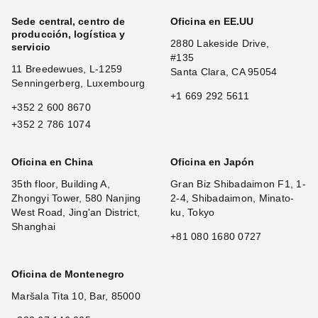
Sede central, centro de
Oficina en EE.UU
producción, logística y
2880 Lakeside Drive,
servicio
#135
11 Breedewues, L-1259
Santa Clara, CA 95054
Senningerberg, Luxembourg
+1 669 292 5611
+352 2 600 8670
+352 2 786 1074
Oficina en China
Oficina en Japón
35th floor, Building A,
Gran Biz Shibadaimon F1, 1-
Zhongyi Tower, 580 Nanjing
2-4, Shibadaimon, Minato-
West Road, Jing'an District,
ku, Tokyo
Shanghai
+81 080 1680 0727
Oficina de Montenegro
Maršala Tita 10, Bar, 85000