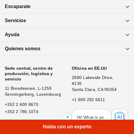
Escaparate
Servicios
Ayuda
Quienes somos
Sede central, centro de
Oficina en EE.UU
producción, logística y
2880 Lakeside Drive,
servicio
#135
11 Breedewues, L-1259
Santa Clara, CA 95054
Senningerberg, Luxembourg
+1 669 292 5611
+352 2 600 8670
+352 2 786 1074
×
Hi! What is your request? 👀
|
Habla con un experto
Oficina en China
Oficina en Japón