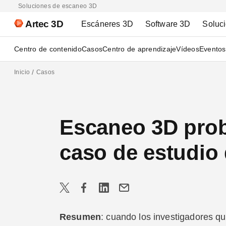
Soluciones de escaneo 3D
Artec 3D
Escáneres 3D
Software 3D
Soluc
Centro de contenido
Casos
Centro de aprendizaje
Vídeos
Eventos
Inicio
Casos
Escaneo 3D prob
caso de estudio
Resumen
: cuando los investigadores q