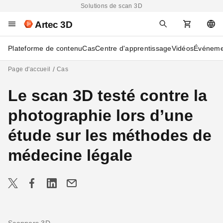
Solutions de scan 3D
Artec 3D
Plateforme de contenu
Cas
Centre d'apprentissage
Vidéos
Événeme
Page d'accueil
Cas
Le scan 3D testé contre la
photographie lors d’une
étude sur les méthodes de
médecine légale