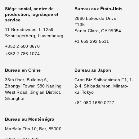
Siège social, centre de
Bureau aux États-Unis
production, logistique et
2880 Lakeside Drive,
service
#135
11 Breedewues, L-1259
Santa Clara, CA 95054
Senningerberg, Luxembourg
+1 669 292 5611
+352 2 600 8670
+352 2 786 1074
Bureau en Chine
Bureau au Japon
35th floor, Building A,
Gran Biz Shibadaimon F1, 1-
Zhongyi Tower, 580 Nanjing
2-4, Shibadaimon, Minato-
West Road, Jing'an District,
ku, Tokyo
Shanghai
+81 080 1680 0727
Bureau au Monténégro
Maršala Tita 10, Bar, 85000