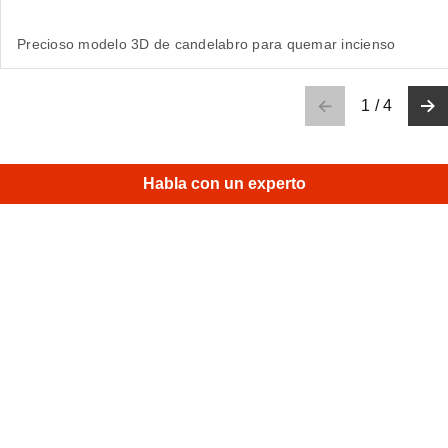
Precioso modelo 3D de candelabro para quemar incienso
1
/
4
Habla con un experto
Suscríbete al boletín mensual de Artec 3D
Guías útiles, consejos prácticos y mucho más
Correo electrónico
Artec 3D puede enviarme ofertas y promociones