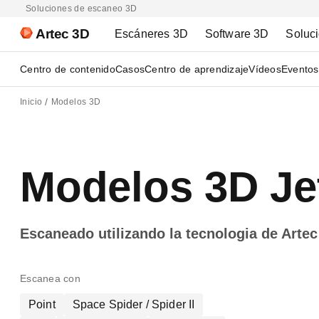
Soluciones de escaneo 3D
Artec 3D
Escáneres 3D
Software 3D
Soluc
Centro de contenido
Casos
Centro de aprendizaje
Vídeos
Eventos
Inicio
Modelos 3D
Modelos 3D Je
Escaneado utilizando la tecnologia de Artec
Escanea con
Point
Space Spider / Spider II