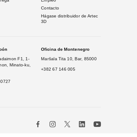
trega
Empleo
Contacto
Hágase distribuidor de Artec 
3D
apón
Oficina de Montenegro
adaimon F1, 1-
Maršala Tita 10, Bar, 85000
mon, Minato-ku,
+382 67 146 005
 0727