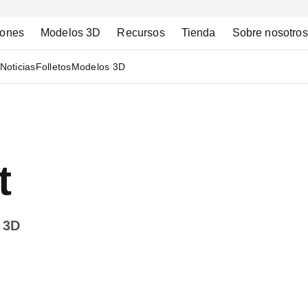
iones
Modelos 3D
Recursos
Tienda
Sobre nosotros
Noticias
Folletos
Modelos 3D
t
 3D