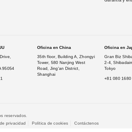
Garantía y en
.UU
Oficina en China
Oficina en J
Drive,
35th floor, Building A, Zhongyi
Gran Biz Shib
Tower, 580 Nanjing West
2-4, Shibadai
A 95054
Road, Jing'an District,
Tokyo
Shanghai
11
+81 080 1680
os reservados.
 de privacidad
Política de cookies
Contáctenos