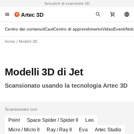
Soluzioni di scansione 3D
Artec 3D
Centro dei contenuti
Casi
Centro di apprendimento
Video
Eventi
Noti
Home
Modelli 3D
Modelli 3D di Jet
Scansionato usando la tecnologia Artec 3D
Scansionato con
Point
Space Spider / Spider II
Leo
Micro / Micro II
Ray / Ray II
Eva
Artec Studio