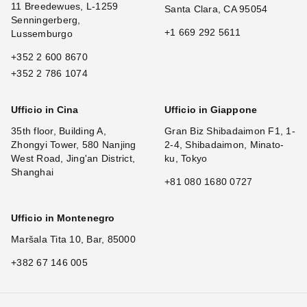
11 Breedewues, L-1259
Santa Clara, CA 95054
Senningerberg,
+1 669 292 5611
Lussemburgo
+352 2 600 8670
+352 2 786 1074
Ufficio in Cina
Ufficio in Giappone
35th floor, Building A,
Gran Biz Shibadaimon F1, 1-
Zhongyi Tower, 580 Nanjing
2-4, Shibadaimon, Minato-
West Road, Jing'an District,
ku, Tokyo
Shanghai
+81 080 1680 0727
Ufficio in Montenegro
Maršala Tita 10, Bar, 85000
+382 67 146 005