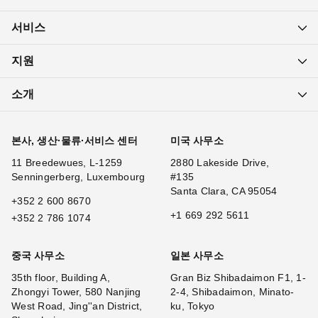
서비스
지원
소개
본사, 생산·물류·서비스 센터
미국 사무소
11 Breedewues, L-1259
2880 Lakeside Drive,
Senningerberg, Luxembourg
#135
Santa Clara, CA 95054
+352 2 600 8670
+1 669 292 5611
+352 2 786 1074
중국 사무소
일본 사무소
35th floor, Building A,
Gran Biz Shibadaimon F1, 1-
Zhongyi Tower, 580 Nanjing
2-4, Shibadaimon, Minato-
West Road, Jing''an District,
ku, Tokyo