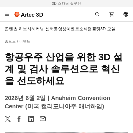
3D 스캐닝 솔루션
Artec 3D
콘텐츠 허브
사례
러닝 센터
동영상
이벤트
소식
팸플릿
3D 모델
홈으로
이벤트
항공우주 산업을 위한 3D 설
계 및 검사 솔루션으로 혁신
을 선도하세요
2026년 6월 2일
| Anaheim Convention
Center (미국 캘리포니아주 애너하임)