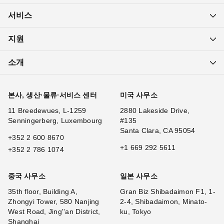
서비스
지원
소개
본사, 생산·물류·서비스 센터
미국 사무소
11 Breedewues, L-1259
2880 Lakeside Drive,
Senningerberg, Luxembourg
#135
Santa Clara, CA 95054
+352 2 600 8670
+1 669 292 5611
+352 2 786 1074
중국 사무소
일본 사무소
35th floor, Building A,
Gran Biz Shibadaimon F1, 1-
Zhongyi Tower, 580 Nanjing
2-4, Shibadaimon, Minato-
West Road, Jing''an District,
ku, Tokyo
Shanghai