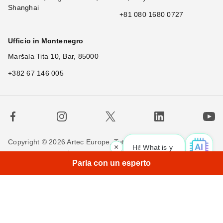
Shanghai
+81 080 1680 0727
Ufficio in Montenegro
Maršala Tita 10, Bar, 85000
+382 67 146 005
Copyright © 2026 Artec Europe. Tutti i diritti riservati.
×
Hi! What is your request? 👀
|
Termini di utilizzo
Termini di vendita
Privacy Policy
Parla con un esperto
Politica sui cookie
Contattaci