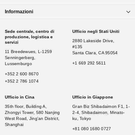
Informazioni
Sede centrale, centro di
Ufficio negli Stati Uniti
produzione, logistica e
2880 Lakeside Drive,
servizi
#135
11 Breedewues, L-1259
Santa Clara, CA 95054
Senningerberg,
+1 669 292 5611
Lussemburgo
+352 2 600 8670
+352 2 786 1074
Ufficio in Cina
Ufficio in Giappone
35th floor, Building A,
Gran Biz Shibadaimon F1, 1-
Zhongyi Tower, 580 Nanjing
2-4, Shibadaimon, Minato-
West Road, Jing'an District,
ku, Tokyo
Shanghai
+81 080 1680 0727