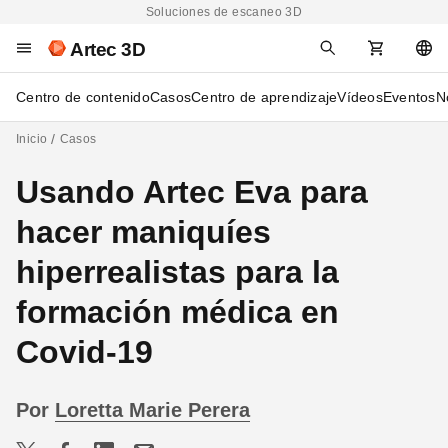
Soluciones de escaneo 3D
Artec 3D
Centro de contenido
Casos
Centro de aprendizaje
Vídeos
Eventos
N
Inicio
Casos
Usando Artec Eva para
hacer maniquíes
hiperrealistas para la
formación médica en
Covid-19
Por
Loretta Marie Perera